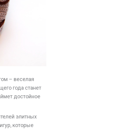
том – веселая
его года станет
аймет достойное
ителей элитных
игур, которые