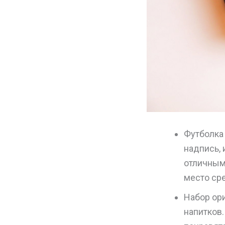
Футболка
надпись,
отличным
место ср
Набор ор
напитков