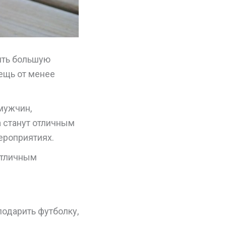
ить большую
ещь от менее
мужчин,
 станут отличным
ероприятиях.
отличным
подарить футболку,