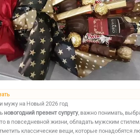
зать
и мужу на Новый 2026 год
ть
новогодний презент супругу
, важно понимать, выб
то в повседневной жизни, обладать мужским стилем
метить классические вещи, которые понадобятся л