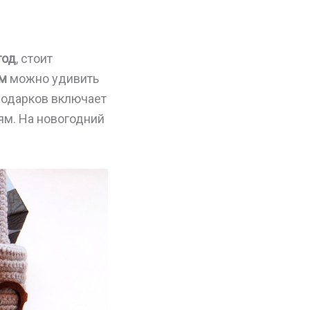
год
, стоит
ам
можно удивить
подарков включает
ям. На новогодний