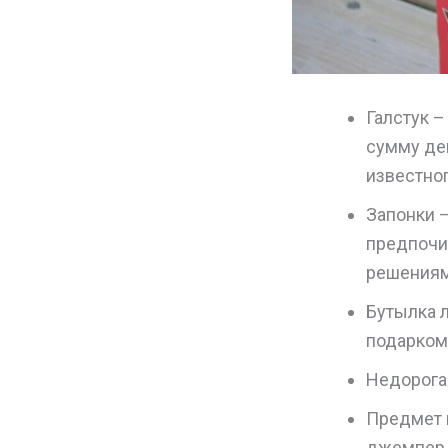
Галстук 
сумму де
известно
Запонки 
предпочи
решениям
Бутылка 
подарком
Недорога
Предмет 
джемпер,