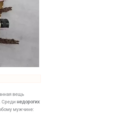
ранная вещь
. Среди
недорогих
юбому мужчине: