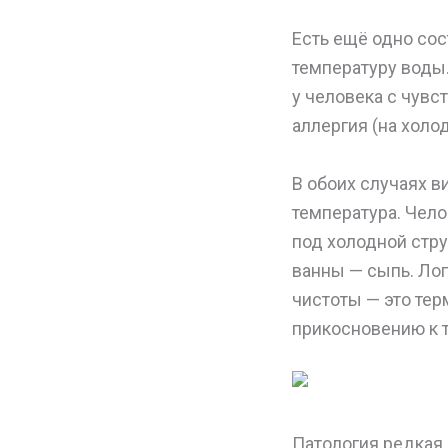
Есть ещё одно сос
температуру воды.
у человека с чувс
аллергия (на холо
В обоих случаях в
температура. Чело
под холодной стр
ванны — сыпь. Лог
чистоты — это терм
прикосновению к 
Патология редкая,