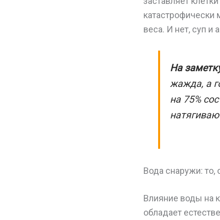
заставляет клетки
катастрофически м
веса. И нет, суп и 
На заметку
жажда, а г
на 75% сос
натягивают
Вода снаружи: то,
Влияние воды на к
обладает естеств