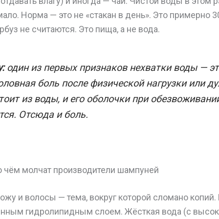
 отдавать влагу) и иногда — чай. Чистой воды в этом 
ало. Норма — это не «стакан в день». Это примерно 3
арбуз не считаются. Это пища, а не вода.
:
один из первых признаков нехватки воды — эт
оловная боль после физической нагрузки или ду
тоит из воды, и его оболочки при обезвоживани
ся. Отсюда и боль.
 о чём молчат производители шампуней
ожу и волосы — тема, вокруг которой сломано копий.
енным гидролипидным слоем. Жёсткая вода (с выс