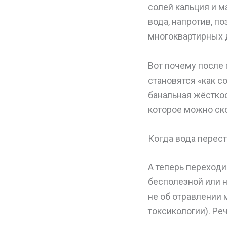
солей кальция и м
вода, напротив, п
многоквартирных д
Вот почему после 
становятся «как со
банальная жёсткос
которое можно ск
Когда вода перес
А теперь переходи
бесполезной или н
не об отравлении 
токсикологии). Ре