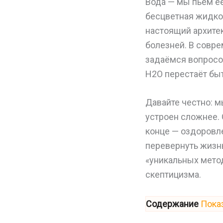
Вода — мы пьём её
бесцветная жидкос
настоящий архитек
болезней. В совре
задаёмся вопросом
H2O перестаёт быт
Давайте честно: м
устроен сложнее. 
конце — оздоровле
перевернуть жизнь
«уникальных метод
скептицизма.
Содержание
Пока