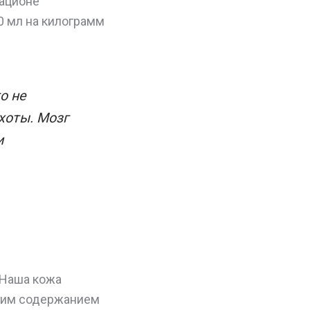
рационе
0 мл на килограмм
о не
хоты. Мозг
и
 Наша кожа
оким содержанием