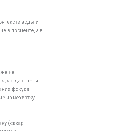
контексте воды и
е в проценте, а в
аже не
я, когда потеря
жение фокуса
не на нехватку
ку (сахар