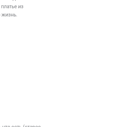
 платье из
 жизнь.
 что есть (старое