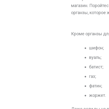
магазин. Поройтес
органзы, которое 
Кроме органзы дл
шифон;
вуаль;
батист;
газ;
фатин;
жоржет.
Даже если вы не р