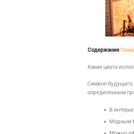
Содержание
Пока
Какие цвета испол
Символ будущего г
определенным пр
В интерье
Модным б
Можно офо