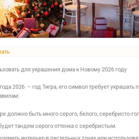
зать
ьзовать для украшения дома к Новому 2026 году
ода 2026 – год Тигра, его символ требует украшать
авилам:
ре должно быть много серого, белого, серебристо-гол
удет тандем серого оттенка с серебристым.
рмить интерьер в пастельных тонах или использоват