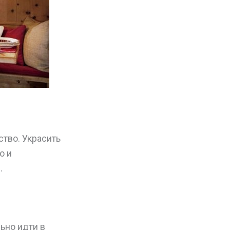
ство. Украсить
о и
.
льно идти в