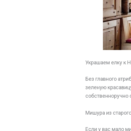
Украшаем елку к Н
Без главного атри
зеленую красавиц
собственноручно 
Мишура из старого
Если у вас мало м