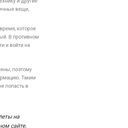
ехнику и другие
ичные вещи,
 время, которое
ный. В противном
и и войти на
нены, поэтому
ормацию. Таким
не попасть в
леты на
ном сайте.