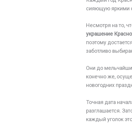
сияющую яркими 
Несмотря на то, ч
украшение Красно
поэтому достается
заботливо выбираю
Они до мельчайши
конечно же, осуще
новогодних празд
Точная дата начал
разглашается. Зат
каждый уголок это