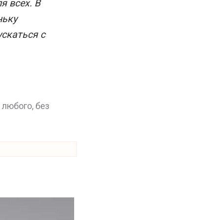
я всех. В
ньку
скаться с
 любого, без