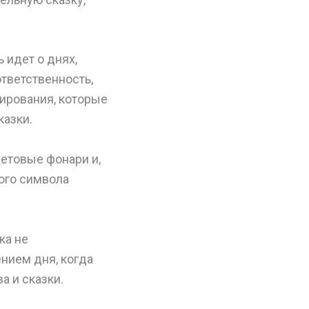
 идет о днях,
ответственность,
рирования, которые
казки.
етовые фонари и,
ого символа
ка не
ением дня, когда
а и сказки.