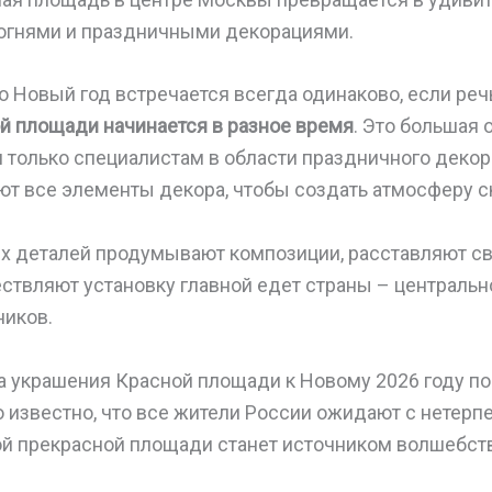
огнями и праздничными декорациями.
то Новый год встречается всегда одинаково, если речь
й площади начинается в разное время
. Это большая 
 только специалистам в области праздничного деко
т все элементы декора, чтобы создать атмосферу с
х деталей продумывают композиции, расставляют св
ствляют установку главной едет страны – центральн
ников.
а украшения Красной площади к Новому 2026 году по
о известно, что все жители России ожидают с нетерп
й прекрасной площади станет источником волшебств