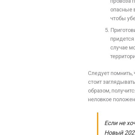
провоза 
опасные 
чтобы уб
Приготови
придется 
случае мо
территор
Следует помнить, 
стоит заглядывать
образом, получитс
неловкое положен
Если не хо
Новый 2026