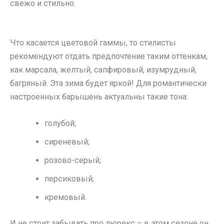
свежо и стильно.
Что касается цветовой гаммы, то стилисты
рекомендуют отдать предпочтение таким оттенкам,
как марсала, желтый, сапфировый, изумрудный,
багряный. Эта зима будет яркой! Для романтически
настроенных барышень актуальны такие тона:
голубой;
сиреневый;
розово-серый;
персиковый;
кремовый.
И не стоит забывать про люрекс – в этом сезоне он