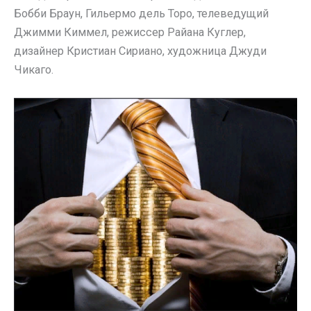
Бобби Браун, Гильермо дель Торо, телеведущий
Джимми Киммел, режиссер Райана Куглер,
дизайнер Кристиан Сириано, художница Джуди
Чикаго.