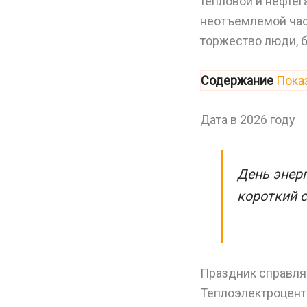
тепловой и нефтег
неотъемлемой част
торжество люди, 
Содержание
Пока
Дата в 2026 году
День энерг
короткий с
Праздник справляю
Теплоэлектроцент