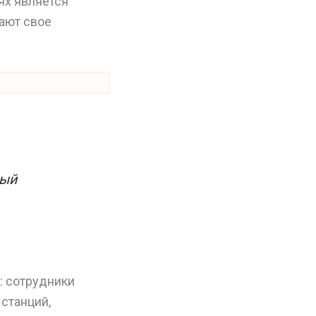
ях является
ают свое
мый
: сотрудники
станций,