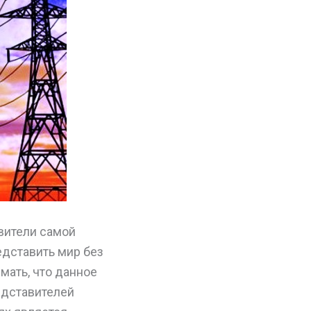
вители самой
едставить мир без
мать, что данное
редставителей