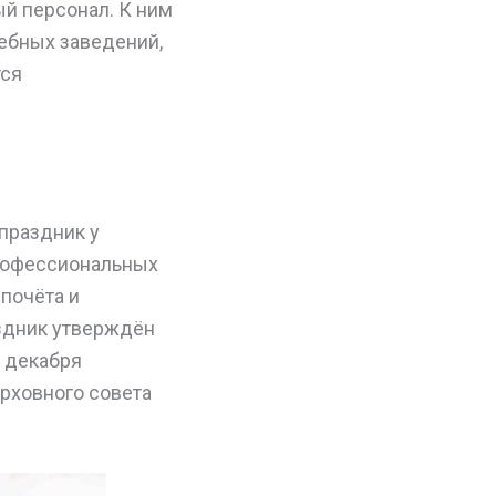
й персонал. К ним
ебных заведений,
тся
праздник у
профессиональных
 почёта и
аздник утверждён
е декабря
ерховного совета