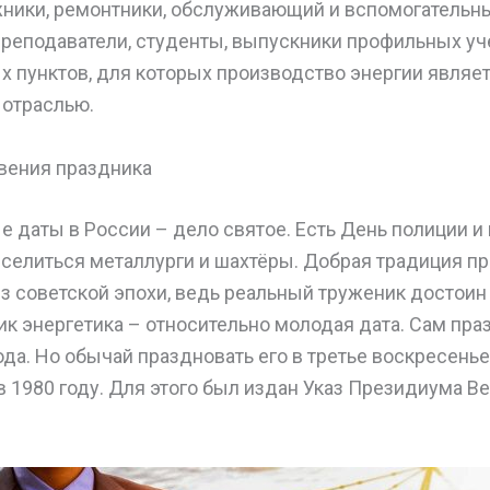
ники, ремонтники, обслуживающий и вспомогательны
реподаватели, студенты, выпускники профильных уч
 пунктов, для которых производство энергии являе
отраслью.
вения праздника
даты в России – дело святое. Есть День полиции и 
еселиться металлурги и шахтёры. Добрая традиция 
из советской эпохи, ведь реальный труженик достоин
ик энергетика – относительно молодая дата. Сам пр
ода. Но обычай праздновать его в третье воскресень
в 1980 году. Для этого был издан Указ Президиума В