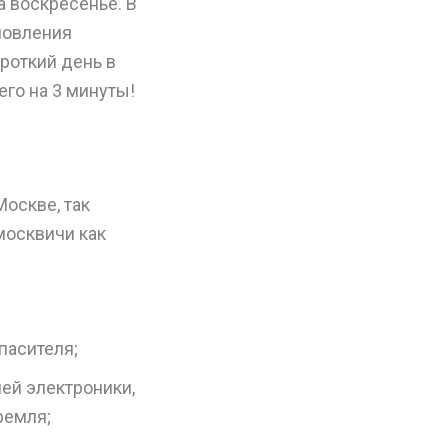
а воскресенье. В
новления
ороткий день в
его на 3 минуты!
Москве, так
москвичи как
пасителя;
ей электроники,
ремля;