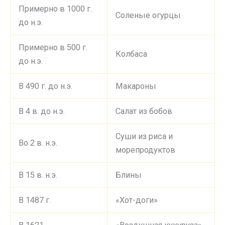
Примерно в 1000 г.
Соленые огурцы
до н.э.
Примерно в 500 г.
Колбаса
до н.э.
В 490 г. до н.э.
Макароны
В 4 в. до н.э.
Салат из бобов
Суши из риса и
Во 2 в. н.э.
морепродуктов
В 15 в. н.э.
Блины
В 1487 г.
«Хот-доги»