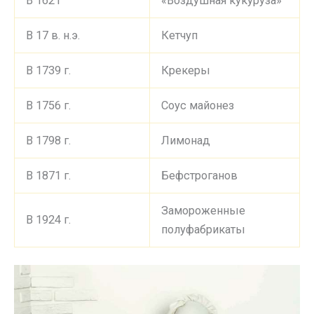
В 1621
«Воздушная кукуруза»
В 17 в. н.э.
Кетчуп
В 1739 г.
Крекеры
В 1756 г.
Соус майонез
В 1798 г.
Лимонад
В 1871 г.
Бефстроганов
Замороженные
В 1924 г.
полуфабрикаты