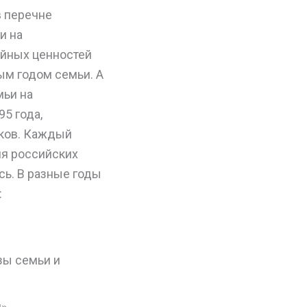
в перечне
и на
ейных ценностей
ым годом семьи. А
мьи на
5 года,
иков. Каждый
ля российских
сь. В разные годы
:
зы семьи и
».