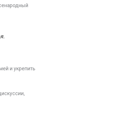
всенародный
я.
мей и укрепить
дискуссии,