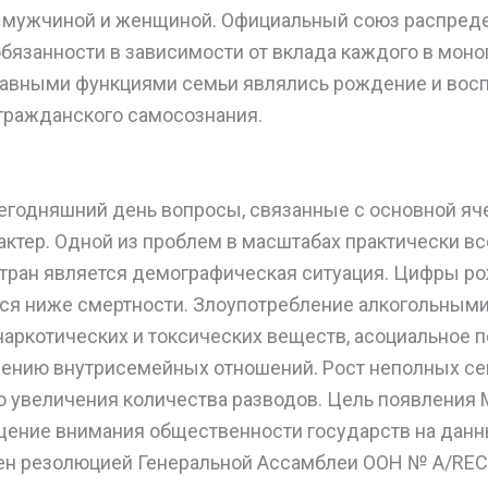
 мужчиной и женщиной. Официальный союз распред
язанности в зависимости от вклада каждого в моно
авными функциями семьи являлись рождение и восп
гражданского самосознания.
сегодняшний день вопросы, связанные с основной яч
ктер. Одной из проблем в масштабах практически вс
тран является демографическая ситуация. Цифры р
ся ниже смертности. Злоупотребление алкогольными
наркотических и токсических веществ, асоциальное 
шению внутрисемейных отношений. Рост неполных се
о увеличения количества разводов. Цель появления
щение внимания общественности государств на дан
н резолюцией Генеральной Ассамблеи ООН № A/REC/