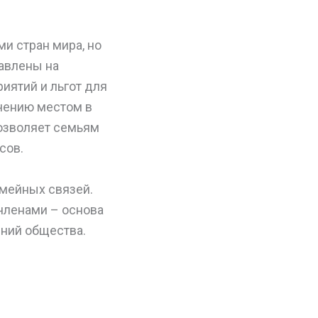
ми стран мира, но
равлены на
иятий и льгот для
чению местом в
озволяет семьям
сов.
емейных связей.
членами – основа
ний общества.