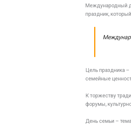
Международный де
праздник, который
Междунаро
Цель праздника –
семейные ценност
К торжеству трад
форумы, культурн
День семьи – тем