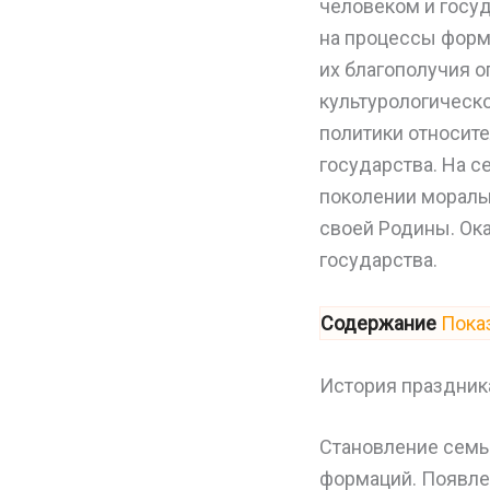
человеком и госу
на процессы форм
их благополучия о
культурологическо
политики относите
государства. На 
поколении моральн
своей Родины. Ок
государства.
Содержание
Пока
История праздник
Становление семь
формаций. Появлен