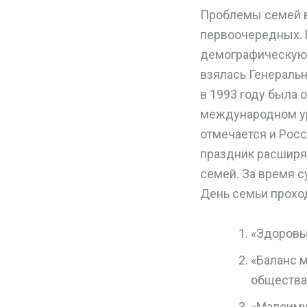
Проблемы семей в
первоочередных. 
демографическую 
взялась Генераль
в 1993 году была 
международном уро
отмечается и Рос
праздник расширя
семей. За время с
День семьи прохо
«Здоровы
«Баланс 
общества
«Малоиму