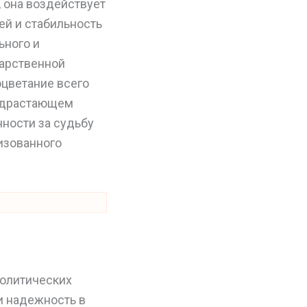
 она воздействует
ей и стабильность
ьного и
дарственной
оцветание всего
подрастающем
нности за судьбу
изованного
политических
и надежность в