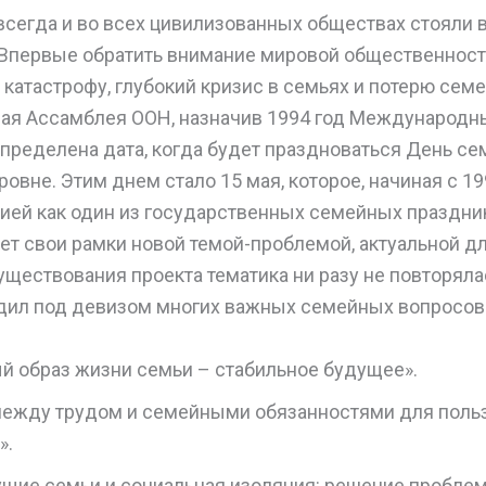
сегда и во всех цивилизованных обществах стояли 
Впервые обратить внимание мировой общественност
катастрофу, глубокий кризис в семьях и потерю сем
ная Ассамблея ООН, назначив 1994 год Международн
определена дата, когда будет праздноваться День се
вне. Этим днем стало 15 мая, которое, начиная с 199
сией как один из государственных семейных праздн
ет свои рамки новой темой-проблемой, актуальной д
уществования проекта тематика ни разу не повторяла
дил под девизом многих важных семейных вопросов
й образ жизни семьи – стабильное будущее».
между трудом и семейными обязанностями для поль
».
щие семьи и социальная изоляция: решение проблем