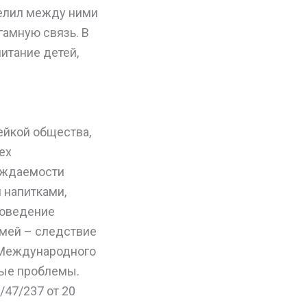
елил между ними
гамную связь. В
итание детей,
ейкой общества,
ех
ождаемости
 напитками,
поведение
мей – следствие
 Международного
ные проблемы.
47/237 от 20