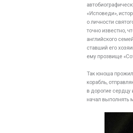
автобиографическу
«Исповеди», истор
о личности святог
точно известно, ч
английского семей
ставший его хозя
ему прозвище «Cot
Так юноша прожил 
корабль, отправля
в дорогие сердцу
начал выполнять м