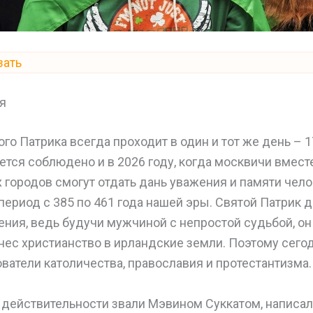
зать
я
го Патрика всегда проходит в один и тот же день – 1
тся соблюдено и в 2026 году, когда москвичи вмест
 городов смогут отдать дань уважения и памяти чел
период с 385 по 461 года нашей эры. Святой Патрик 
ения, ведь будучи мужчиной с непростой судьбой, о
ринес христианство в ирландские земли. Поэтому сего
атели католичества, православия и протестантизма.
в действительности звали Мэвином Суккатом, написал