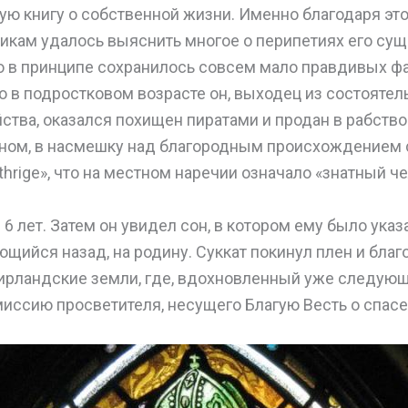
ю книгу о собственной жизни. Именно благодаря это
икам удалось выяснить многое о перипетиях его сущ
о в принципе сохранилось совсем мало правдивых фа
то в подростковом возрасте он, выходец из состоятел
ства, оказался похищен пиратами и продан в рабство
ином, в насмешку над благородным происхождением с
hrige», что на местном наречии означало «знатный че
6 лет. Затем он увидел сон, в котором ему было указ
ющийся назад, на родину. Суккат покинул плен и бла
 ирландские земли, где, вдохновленный уже следую
иссию просветителя, несущего Благую Весть о спасе