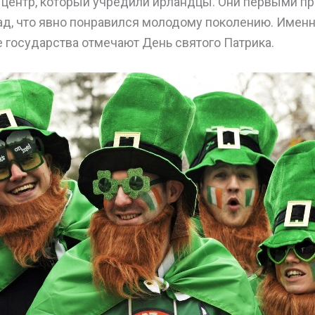
 центр, который учредили ирландцы. Они первыми п
д, что явно понравился молодому поколению. Именн
 государства отмечают День святого Патрика.