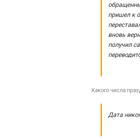
обращенны
пришел к о
переставал
вновь верн
получил са
переводитс
Какого числа праз
Дата никог