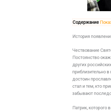
Содержание
Пока
История появлени
Чествование Свято
Постоянство окаже
других российских
приблизительно в 
достоин прославл
стал и тем, кто п
забывают последов
Патрик, которого 