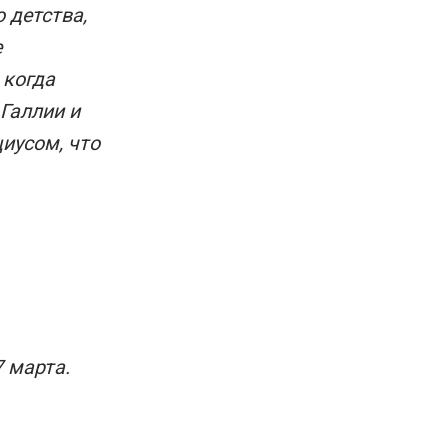
 детства,
е
 когда
Галлии и
иусом, что
 марта.