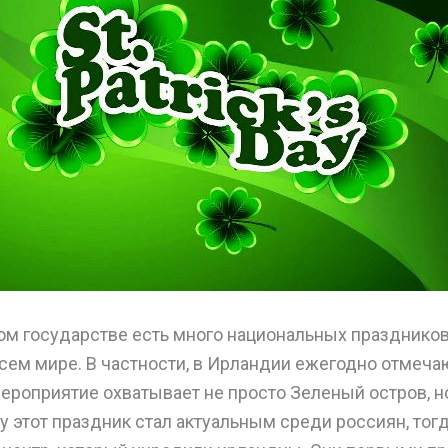
ом государстве есть много национальных праздников
сем мире. В частности, в Ирландии ежегодно отмеча
ероприятие охватывает не просто Зеленый остров, н
ду этот праздник стал актуальным среди россиян, тог