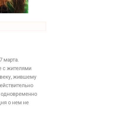
7 марта.
е с жителями
овеку, жившему
действительно
н одновременно
дня о нем не