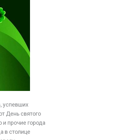
, успевших
ют День святого
о и прочие города
да в столице