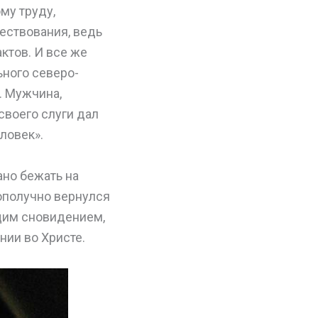
му труду,
ествования, ведь
ктов. И все же
ьного северо-
. Мужчина,
воего слуги дал
ловек».
ано бежать на
гополучно вернулся
щим сновидением,
нии во Христе.