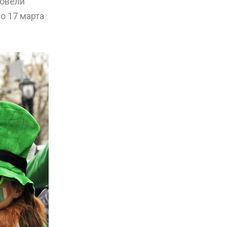
ровели
о 17 марта