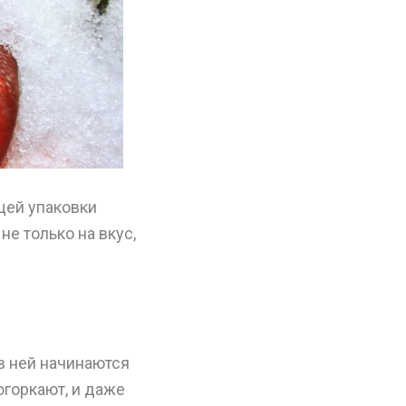
щей упаковки
е только на вкус,
в ней начинаются
огоркают, и даже