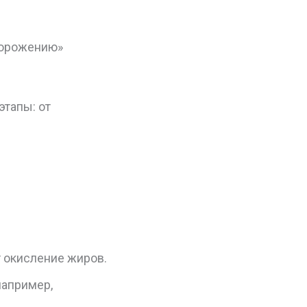
морожению»
этапы: от
 окисление жиров.
например,