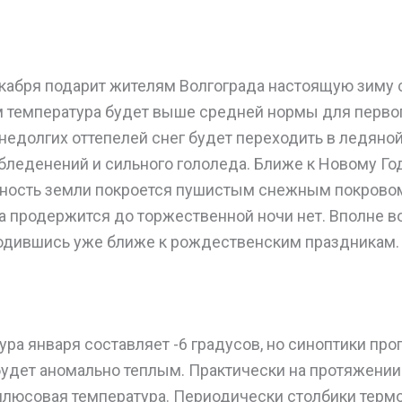
кабря подарит жителям Волгограда настоящую зиму
м температура будет выше средней нормы для перво
недолгих оттепелей снег будет переходить в ледяной
бледенений и сильного гололеда. Ближе к Новому Г
хность земли покроется пушистым снежным покровом.
а продержится до торжественной ночи нет. Вполне в
зродившись уже ближе к рождественским праздникам.
ра января составляет -6 градусов, но синоптики про
будет аномально теплым. Практически на протяжении
плюсовая температура. Периодически столбики терм