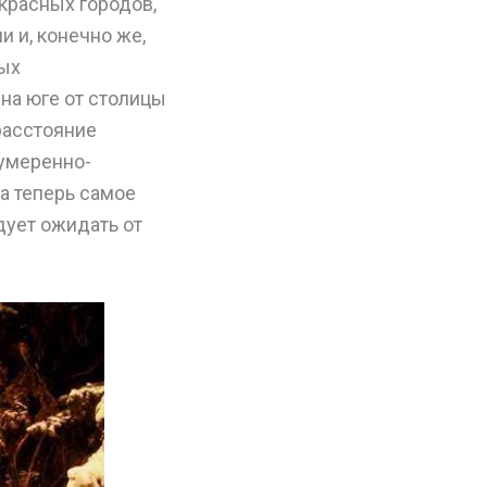
красных городов,
 и, конечно же,
ных
на юге от столицы
(расстояние
 умеренно-
 а теперь самое
дует ожидать от