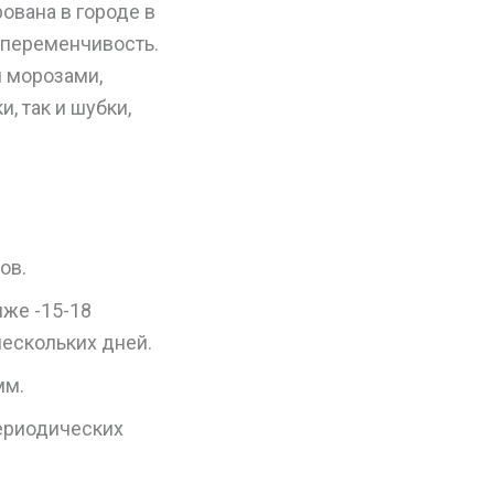
ована в городе в
 переменчивость.
 морозами,
, так и шубки,
ов.
иже -15-18
нескольких дней.
мм.
периодических