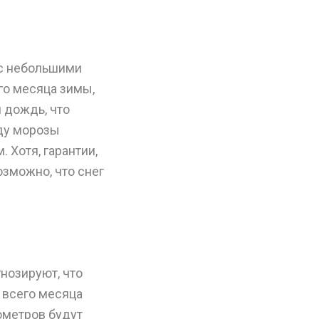
 с небольшими
го месяца зимы,
 дождь, что
оду морозы
 Хотя, гарантии,
озможно, что снег
гнозируют, что
 всего месяца
ометров будут