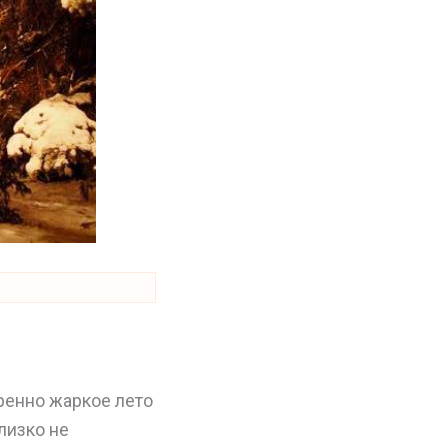
ренно жаркое лето
лизко не