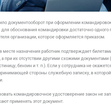
тило документооборот при оформлении командировок
 для обоснования командировки достаточно одного
теля организации, которое оформляется приказом.
в месте назначения работник подтверждает билетами
), а при их отсутствии другими схожими документами 
тиницу, бензин и т. п.). Если у сотрудника не окажется
 принимающей стороны служебную записку, в которо
и.
зовать командировочное удостоверение закон не зап
ают применять этот документ.