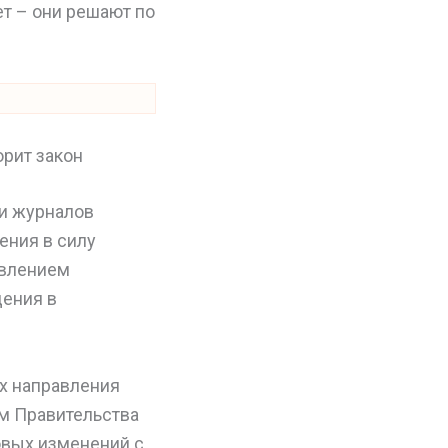
ет – они решают по
орит закон
и журналов
ения в силу
овлением
дения в
х направления
м Правительства
новых изменений с