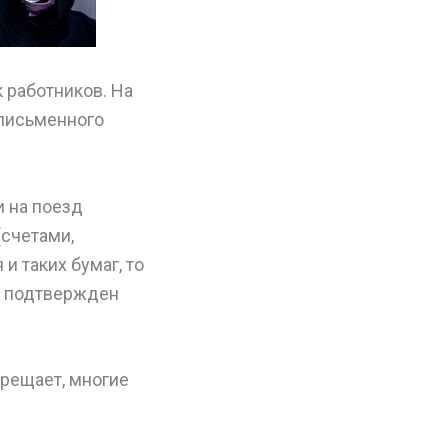
 работников. На
 письменного
 на поезд
(счетами,
 и таких бумаг, то
й подтвержден
рещает, многие