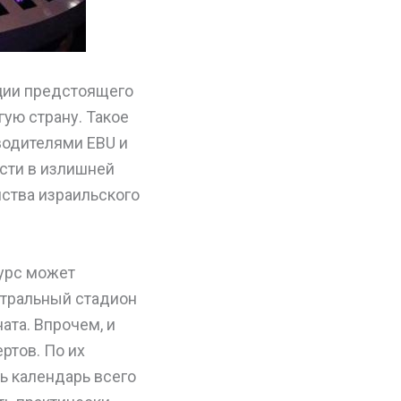
ции предстоящего
гую страну. Такое
водителями EBU и
сти в излишней
нства израильского
урс может
нтральный стадион
ата. Впрочем, и
ртов. По их
ь календарь всего