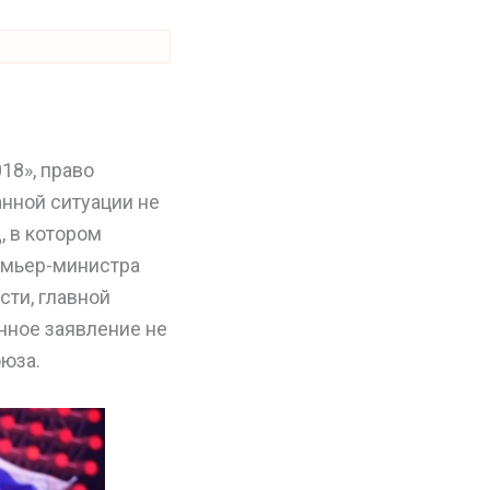
18», право
анной ситуации не
, в котором
емьер-министра
ти, главной
нное заявление не
юза.