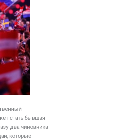
ственный
жет стать бывшая
азу два чиновника
даи, которые