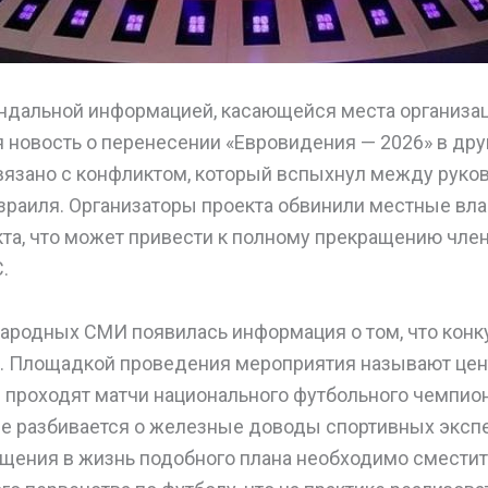
андальной информацией, касающейся места организа
я новость о перенесении «Евровидения — 2026» в дру
язано с конфликтом, который вспыхнул между руко
зраиля. Организаторы проекта обвинили местные вла
та, что может привести к полному прекращению чле
.
ародных СМИ появилась информация о том, что конк
е. Площадкой проведения мероприятия называют це
м проходят матчи национального футбольного чемпион
е разбивается о железные доводы спортивных экспе
ощения в жизнь подобного плана необходимо сместит