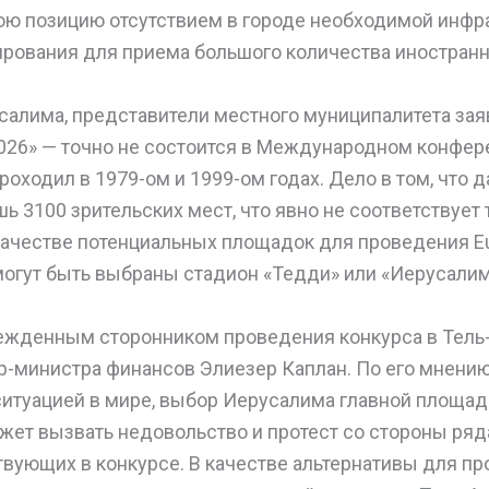
ою позицию отсутствием в городе необходимой инфр
рования для приема большого количества иностранн
салима, представители местного муниципалитета заяв
026» — точно не состоится в Международном конфере
роходил в 1979-ом и 1999-ом годах. Дело в том, что 
ь 3100 зрительских мест, что явно не соответствует
качестве потенциальных площадок для проведения Eu
могут быть выбраны стадион «Тедди» или «Иерусалим
жденным сторонником проведения конкурса в Тель-
-министра финансов Элиезер Каплан. По его мнению,
ситуацией в мире, выбор Иерусалима главной площа
ет вызвать недовольство и протест со стороны ряда
твующих в конкурсе. В качестве альтернативы для п