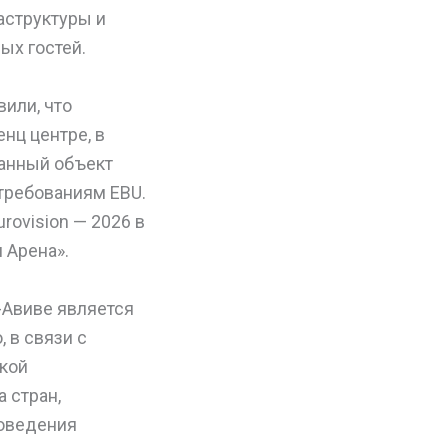
аструктуры и
ых гостей.
или, что
нц центре, в
данный объект
 требованиям EBU.
rovision — 2026 в
 Арена».
Авиве является
 в связи с
дкой
 стран,
роведения