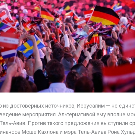
но из достоверных источников, Иерусалим — не един
оведение мероприятия. Альтернативой ему вполне мо
Тель-Авив. Против такого предложения выступили ср
инансов Моше Кахлона и мэра Тель-Авива Рона Хуль