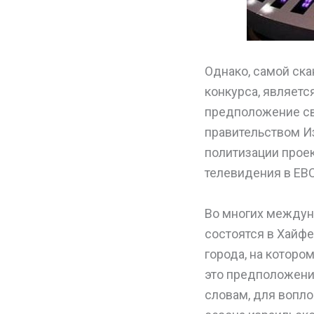
Однако, самой ск
конкурса, являетс
предположение св
правительством И
политизации проек
телевидения в ЕВС
Во многих междун
состоятся в Хайф
города, на которо
это предположени
словам, для вопл