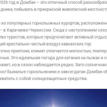
2026 год в Домбае – это отличный способ разнообра
здника, побывать в прекрасной живописной местност
н из популярных горнолыжных курортов, расположенн
 – в Карачаево-Черкессии. Сюда с наступлением сез
тво туристов, которые предпочитают активный отдых
ий кристально-чистый воздух кавказских гор.
очно приятная, климат отличается мягкостью, темпер
ночью. Это идеальная погода для катания на лыжах и 
вает, но в сезон наблюдается редко. Зато солнечная
чно! Бывалые горнолыжники и завсегдатаи Домбая 
захватить с собой солнцезащитные средства.