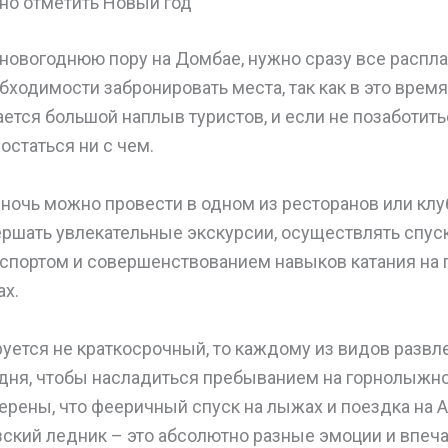
но отметить Новый год
новогоднюю пору на Домбае, нужно сразу все распл
бходимости забронировать места, так как в это время
тся большой наплыв туристов, и если не позаботить
остаться ни с чем.
очь можно провести в одном из ресторанов или клуб
шать увлекательные экскурсии, осуществлять спуск
 спортом и совершенствованием навыков катания на 
ах.
уется не краткосрочный, то каждому из видов разв
 дня, чтобы насладиться пребыванием на горнолыжн
ерены, что фееричный спуск на лыжах и поездка на 
ский ледник – это абсолютно разные эмоции и впеча