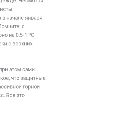
 одежде. Несмотря
ристы
 в начале января
Помните: с
о на 0,5-1 ºС
ски с верхних
 при этом сами
ркое, что защитные
ассивной горной
с. Все это