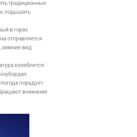
зить традиционные
и, подышать
ый в горах
она отправляется
, зимние вид
атура колеблется
сноубордах.
 погода порадует
обращают внимание