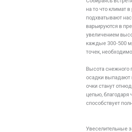
Собираясь встрети
на то что климат 
подхватывают насм
варьируются в пред
увеличением высо
каждые 300-500 м,
точек, необходимо
Высота снежного п
осадки выпадают к
очки станут отнюд
цепью, благодаря 
способствует пол
Увеселительные 