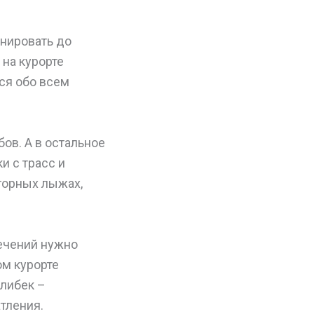
анировать до
 на курорте
ся обо всем
ов. А в остальное
и с трасс и
горных лыжах,
лечений нужно
ом курорте
Алибек –
тления.