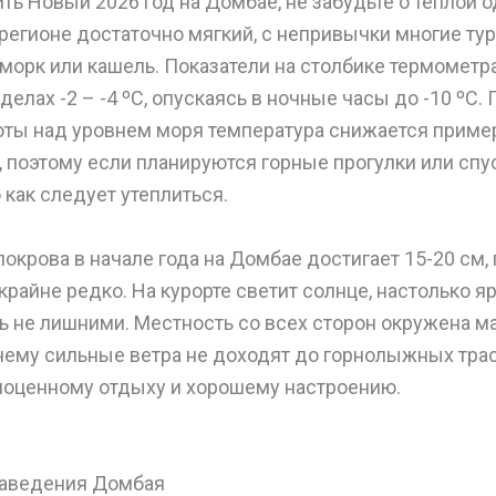
ть Новый 2026 год на Домбае, не забудьте о теплой
в регионе достаточно мягкий, с непривычки многие ту
орк или кашель. Показатели на столбике термометра
елах -2 – -4 ºС, опускаясь в ночные часы до -10 ºС. 
ты над уровнем моря температура снижается примерн
 поэтому если планируются горные прогулки или спу
 как следует утеплиться.
окрова в начале года на Домбае достигает 15-20 см,
райне редко. На курорте светит солнце, настолько я
ь не лишними. Местность со всех сторон окружена м
чему сильные ветра не доходят до горнолыжных трас
ноценному отдыху и хорошему настроению.
заведения Домбая