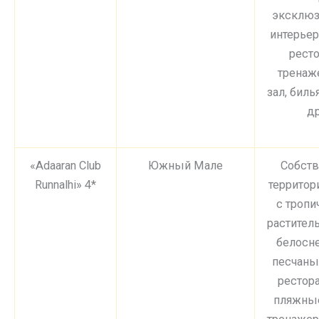
эксклю
интерьер
ресто
тренаж
зал, биль
др
«Adaaran Club
Южный Мале
Собств
Runnalhi» 4*
территори
с тропи
растител
белосн
песчаны
рестора
пляжные