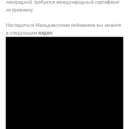
лихорадкой, требуется международный сертификат
на прививку.
Насладиться Мальдивскими пейзажами вы можете
в следующем
видео: