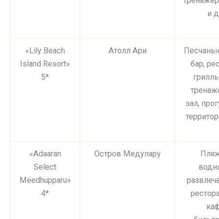
тренажер
и д
«Lily Beach
Атолл Ари
Песчаные
Island Resort»
бар, ре
5*
грилль
тренаж
зал, про
территор
«Adaaran
Остров Медупару
Пляж
Select
водн
Meedhupparu»
развлеч
4*
рестора
каф