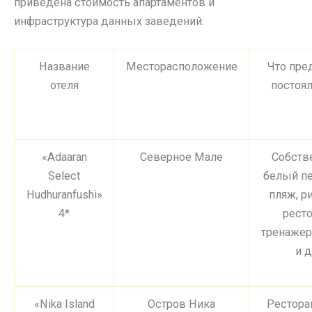
приведена стоимость апартаментов и
инфраструктура данных заведений:
Название
Месторасположение
Что пре
отеля
постоя
«Adaaran
Северное Мале
Собств
Select
белый п
Hudhuranfushi»
пляж, ри
4*
ресто
тренажер
и д
«Nika Island
Остров Ника
Ресторан