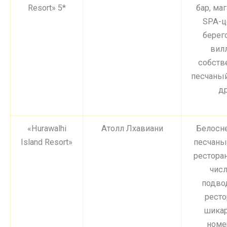
Resort» 5*
бар, ма
SPA-ц
берег
вил
собств
песчаный
др
«Hurawalhi
Атолл Лхавиани
Белосн
Island Resort»
песчаны
ресторан
числ
подво
ресто
шика
номе