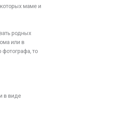
 которых маме и
овать родных
ома или в
 фотографа, то
и в виде