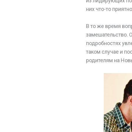
из лидирующих поз
них что-то приятн
В то же время воп
замешательство. О
подробностях увле
таком случае и по
родителям на Нов