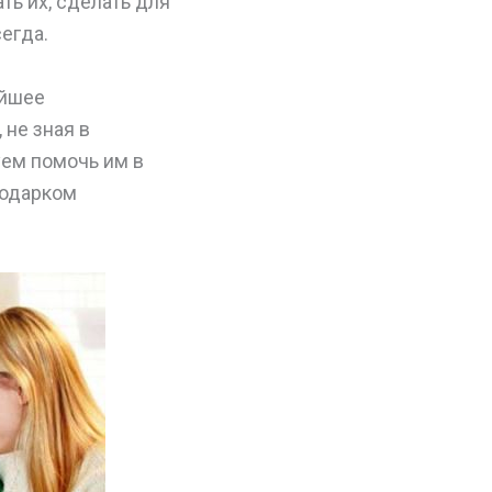
ть их, сделать для
егда.
ейшее
 не зная в
уем помочь им в
подарком