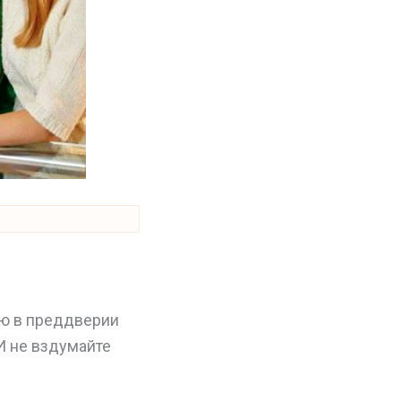
ью в преддверии
И не вздумайте