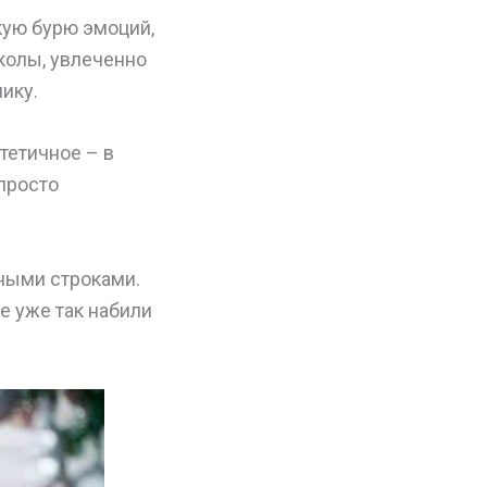
кую бурю эмоций,
колы, увлеченно
ику.
тетичное – в
 просто
нными строками.
е уже так набили