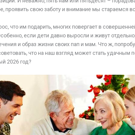
иций. И неважно, пять нам или пятьдесят – порадова
ое, проявить свою заботу и внимание мы стараемся вс
рос, что им подарить, многих повергает в совершенн
собенно, если дети давно выросли и живут отдельно,
чения и образ жизни своих пап и мам. Что ж, попроб
советовать, что на наш взгляд может стать удачным 
ый 2026 год?