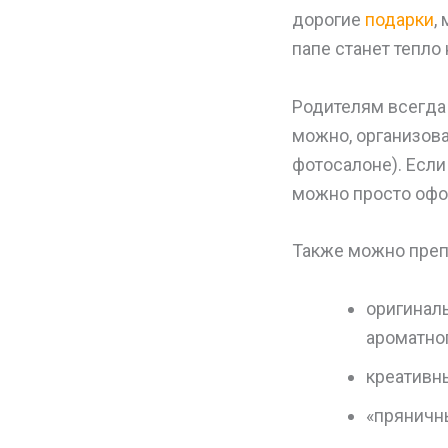
дорогие
подарки
,
папе станет тепло 
Родителям всегда 
можно, организов
фотосалоне). Есл
можно просто офо
Также можно преп
оригинал
ароматног
креативн
«пряничн