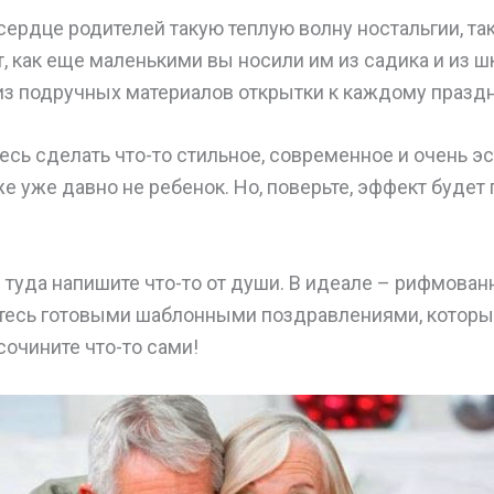
сердце родителей такую теплую волну ностальгии, та
, как еще маленькими вы носили им из садика и из ш
из подручных материалов открытки к каждому праздн
есь сделать что-то стильное, современное и очень эс
же уже давно не ребенок. Но, поверьте, эффект будет
 туда напишите что-то от души. В идеале – рифмова
йтесь готовыми шаблонными поздравлениями, которы
сочините что-то сами!