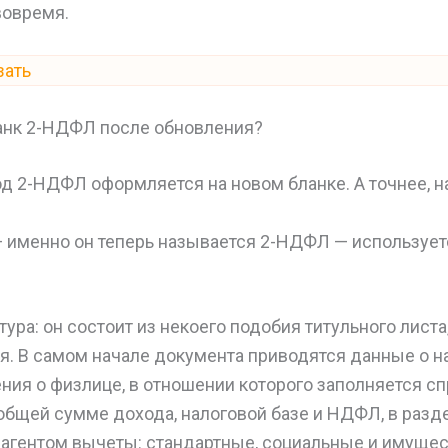
вовремя.
зать
анк 2-НДФЛ после обновления?
год 2-НДФЛ оформляется на новом бланке. А точнее, н
 именно он теперь называется 2-НДФЛ — использует
тура: он состоит из некоего подобия титульного листа
. В самом начале документа приводятся данные о на
ния о физлице, в отношении которого заполняется спр
бщей сумме дохода, налоговой базе и НДФЛ, в разд
агентом вычеты: стандартные, социальные и имущес