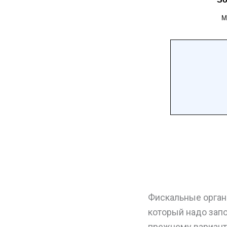
Фискальные органы
который надо зап
прежнему вариант