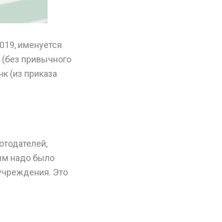
2019, именуется
» (без привычного
к (из приказа
отодателей,
ым надо было
 учреждения. Это