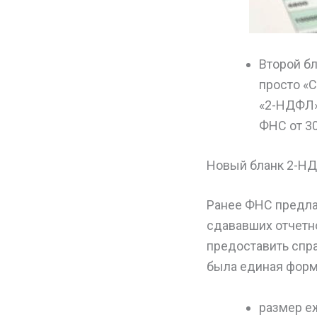
Второй бл
просто «С
«2-НДФЛ»)
ФНС от 3
Новый бланк 2-НД
Ранее ФНС предла
сдававших отчетн
предоставить спра
была единая форма
размер е