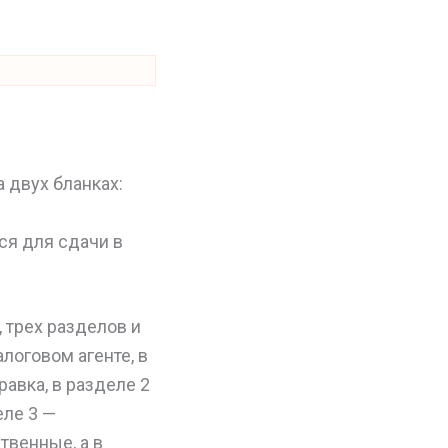
а двух бланках:
ся для сдачи в
, трех разделов и
логовом агенте, в
авка, в разделе 2
еле 3 —
твенные, а в