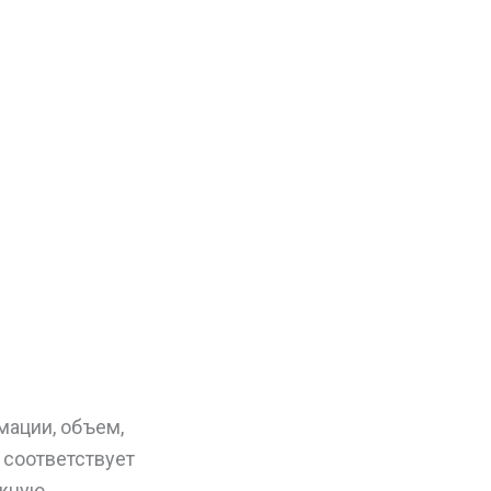
мации, объем,
 соответствует
ажную