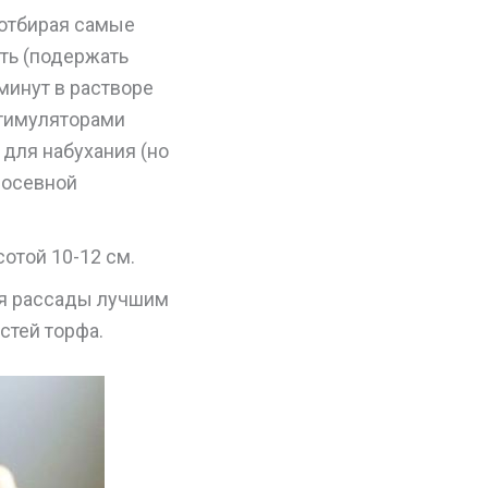
 отбирая самые
ть (подержать
минут в растворе
стимуляторами
 для набухания (но
посевной
отой 10-12 см.
ля рассады лучшим
астей торфа.