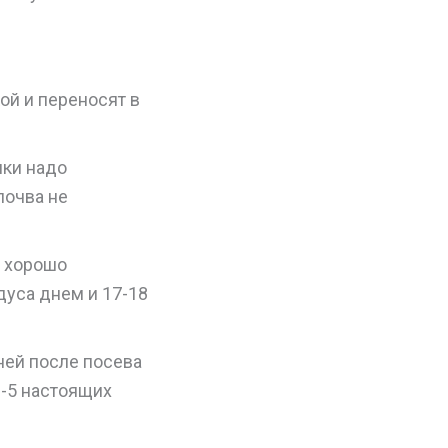
ой и переносят в
ики надо
почва не
в хорошо
дуса днем и 17-18
ней после посева
3-5 настоящих