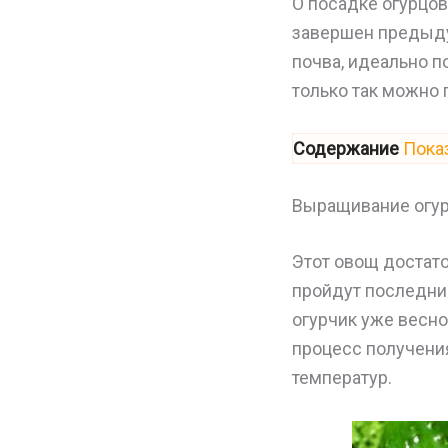
О посадке огурцов
завершен предыду
почва, идеально 
только так можно 
Содержание
Пока
Выращивание огу
Этот овощ достато
пройдут последние
огурчик уже весн
процесс получения
температур.