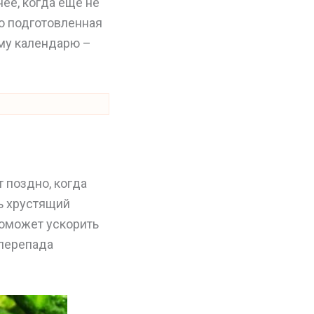
нее, когда еще не
о подготовленная
му календарю –
 поздно, когда
ть хрустящий
поможет ускорить
 перепада