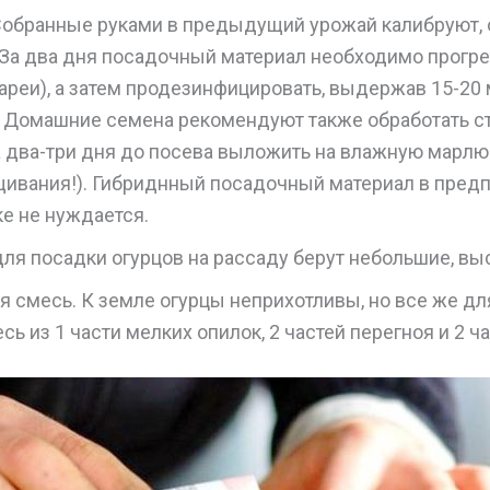
Собранные руками в предыдущий урожай калибруют,
 За два дня посадочный материал необходимо прогре
ареи), а затем продезинфицировать, выдержав 15-20 
. Домашние семена рекомендуют также обработать 
а два-три дня до посева выложить на влажную марлю
щивания!). Гибриднный посадочный материал в пред
е не нуждается.
ля посадки огурцов на рассаду берут небольшие, выс
я смесь. К земле огурцы неприхотливы, но все же д
сь из 1 части мелких опилок, 2 частей перегноя и 2 ч