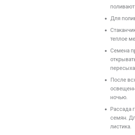
поливают
Для поли
Стаканчи
теплое м
Семена пр
открывать
пересыха
После вс
освещенно
ночью.
Рассада г
семян. Д
листика.