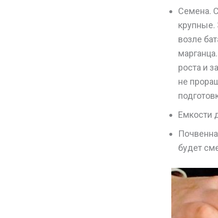
Семена. 
крупные.
возле бат
марганца
роста и з
не прора
подготовк
Емкости д
Почвенна
будет сме