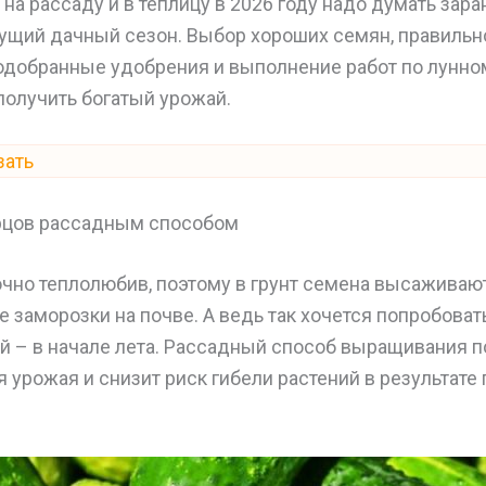
 на рассаду и в теплицу в 2026 году надо думать зара
щий дачный сезон. Выбор хороших семян, правильн
подобранные удобрения и выполнение работ по лунно
получить богатый урожай.
зать
рцов рассадным способом
чно теплолюбив, поэтому в грунт семена высаживают
 заморозки на почве. А ведь так хочется попробова
ой – в начале лета. Рассадный способ выращивания 
 урожая и снизит риск гибели растений в результате