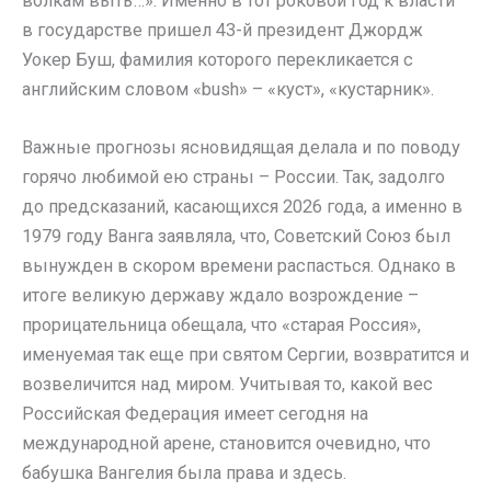
волкам выть…». Именно в тот роковой год к власти
в государстве пришел 43-й президент Джордж
Уокер Буш, фамилия которого перекликается с
английским словом «bush» – «куст», «кустарник».
Важные прогнозы ясновидящая делала и по поводу
горячо любимой ею страны – России. Так, задолго
до предсказаний, касающихся 2026 года, а именно в
1979 году Ванга заявляла, что, Советский Союз был
вынужден в скором времени распасться. Однако в
итоге великую державу ждало возрождение –
прорицательница обещала, что «старая Россия»,
именуемая так еще при святом Сергии, возвратится и
возвеличится над миром. Учитывая то, какой вес
Российская Федерация имеет сегодня на
международной арене, становится очевидно, что
бабушка Вангелия была права и здесь.