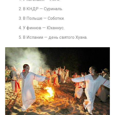
В КНДР — Суриналь.
В Польше — Соботки.
У финнов — Юханнус.
В Испании — день святого Хуана.