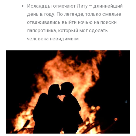
Исландцы отмечают Литу – длиннейший
день в году. По легенде, только смелые
отваживались выйти ночью на поиски
папоротника, который мог сделать
человека невидимым.