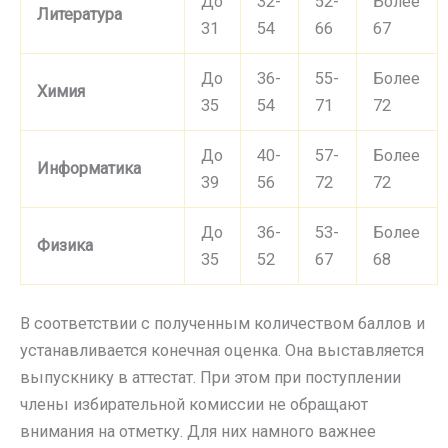
До
32-
52-
Более
Литература
31
54
66
67
До
36-
55-
Более
Химия
35
54
71
72
До
40-
57-
Более
Информатика
39
56
72
72
До
36-
53-
Более
Физика
35
52
67
68
В соответствии с полученным количеством баллов и
устанавливается конечная оценка. Она выставляется
выпускнику в аттестат. При этом при поступлении
члены избирательной комиссии не обращают
внимания на отметку. Для них намного важнее