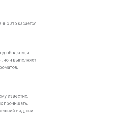
нно это касается
од ободком, и
ы, но и выполняет
роматов.
ому известно,
их прочищать.
нешний вид, они