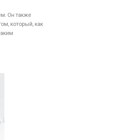
м. Он также
ом, который, как
таким