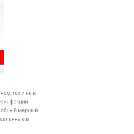
ом, так и не в
дезинфекции
Удобный мерный
тавленные в