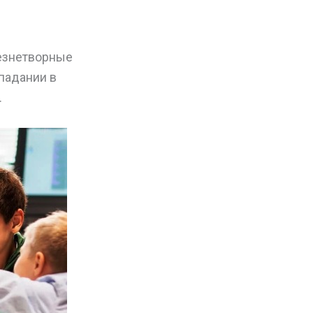
езнетворные
опадании в
.