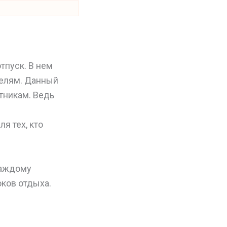
тпуск. В нем
делям. Данный
тникам. Ведь
я тех, кто
каждому
оков отдыха.