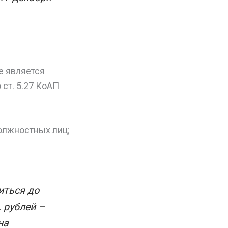
е является
ст. 5.27 КоАП
олжностных лиц;
иться до
. рублей –
на