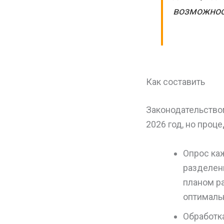
возможнос
Как составить
Законодательством
2026 год, но проц
Опрос ка
разделен
планом ра
оптималь
Обработк