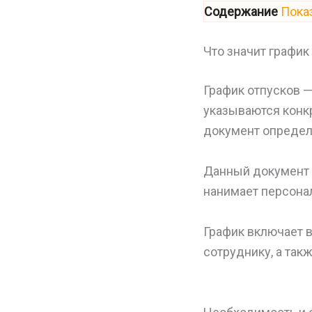
Содержание
Пока
Что значит график
График отпусков —
указываются конкр
документ определе
Данный документ п
нанимает персонал
График включает 
сотруднику, а так