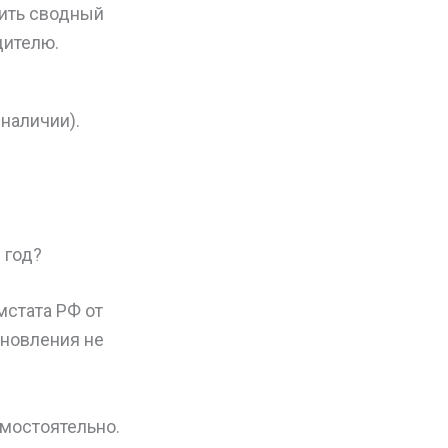
ить сводный
дителю.
наличии).
 год?
мстата РФ от
ановления не
амостоятельно.