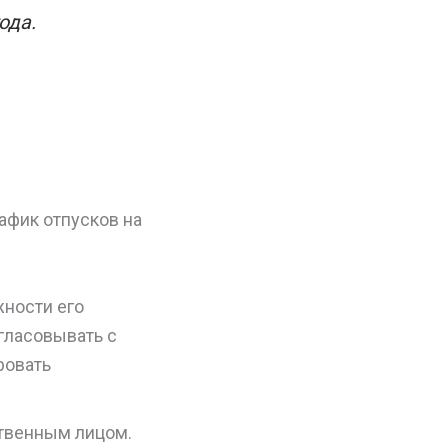
ода.
афик отпусков на
жности его
гласовывать с
ровать
твенным лицом.