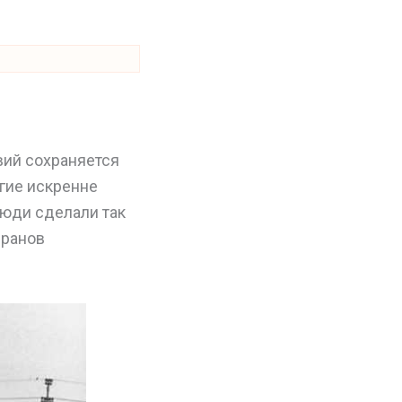
вий сохраняется
огие искренне
люди сделали так
еранов