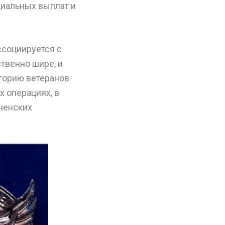
циальных выплат и
ссоциируется с
твенно шире, и
егорию ветеранов
 операциях, в
ченских