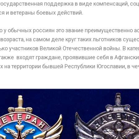
государственная поддержка в виде компенсаций, со
ся и ветераны боевых действий.
то у обычных россиян это звание преимущественно а
озраста, на самом деле круг таких льготников сущес
ько участников Великой Отечественной войны. В кат
акже входят граждане, проявившие себя в Афганских
х на территории бывшей Республики Югославии, в че