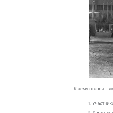
К нему относят та
Участник