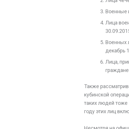
Лица чече
Военные 
Лица вое
30.09.201
Военных 
декабрь 1
Лица, при
граждане
Также рассматрив
кубинской операци
таких людей тоже 
году этих лиц вкл
Несмотря на офици