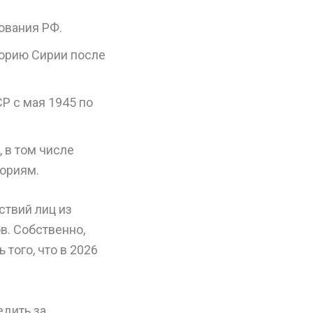
ования РФ.
торию Сирии после
Р с мая 1945 по
 в том числе
ориям.
ствий лиц из
в. Собственно,
того, что в 2026
едить за