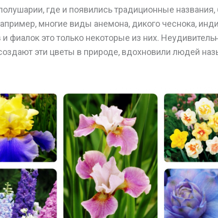
 полушарии, где и появились традиционные названия
апример, многие виды анемона, дикого чеснока, инди
 и фиалок это только некоторые из них. Неудивитель
создают эти цветы в природе, вдохновили людей наз