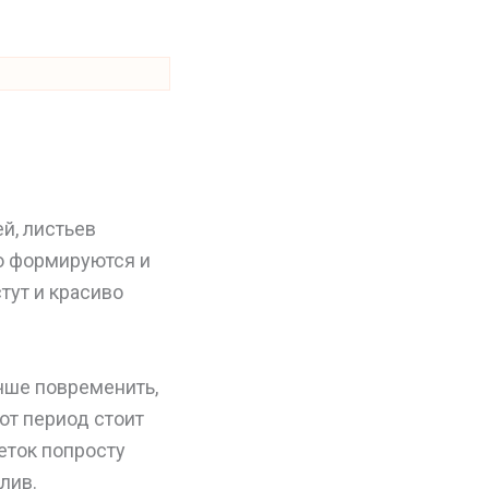
й, листьев
о формируются и
тут и красиво
учше повременить,
от период стоит
еток попросту
лив.