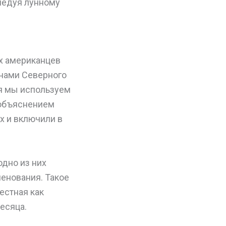
ледуя лунному
ых американцев
онами Северного
ня мы используем
 объяснением
х и включили в
одно из них
менования. Такое
естная как
есяца.