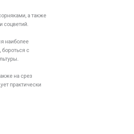
сорняками, а также
и соцветий.
ся наиболее
, бороться с
льтуры.
также на срез
дует практически