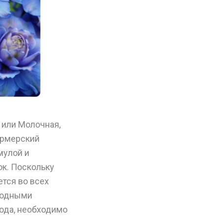
 или Молочная,
ермерский
мулой и
ок. Поскольку
ется во всех
годными
вода, необходимо