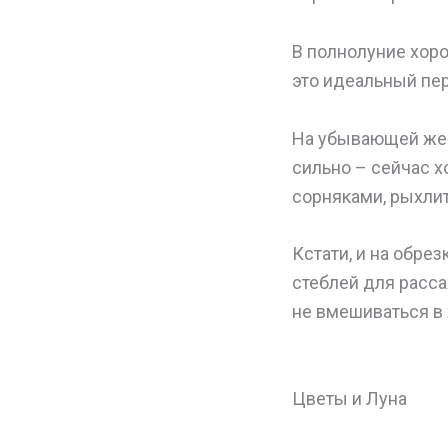
В полнолуние хоро
это идеальный пер
На убывающей же 
сильно – сейчас х
сорняками, рыхлит
Кстати, и на обре
стеблей для расса
не вмешиваться в 
Цветы и Луна