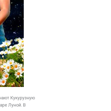
ючают Кукурузную
аре Луной. В