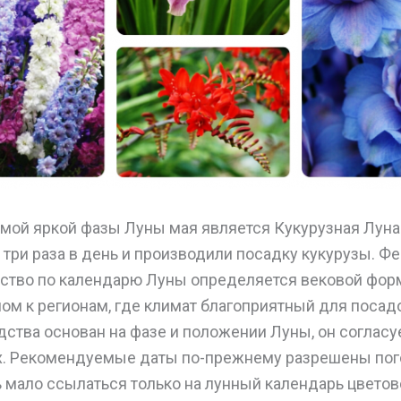
мой яркой фазы Луны мая является Кукурузная Луна
 три раза в день и производили посадку кукурузы. Ф
ство по календарю Луны определяется вековой фор
ом к регионам, где климат благоприятный для посад
ства основан на фазе и положении Луны, он согласу
х. Рекомендуемые даты по-прежнему разрешены по
ь мало ссылаться только на лунный календарь цвето