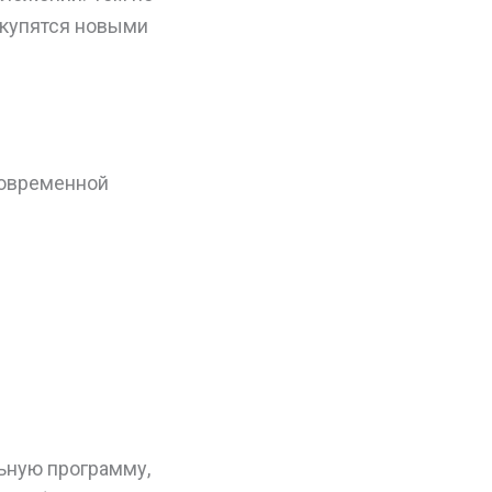
окупятся новыми
современной
ьную программу,