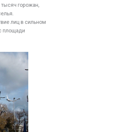
 тысяч горожан,
елья.
вие лиц в сильном
 с площади