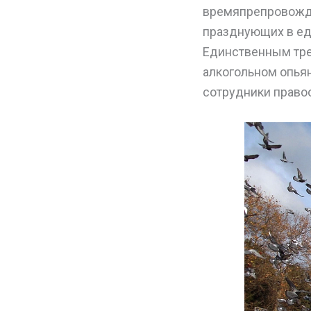
времяпрепровожде
празднующих в ед
Единственным тре
алкогольном опья
сотрудники право