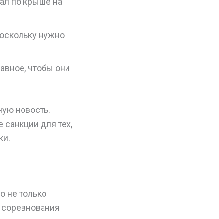
хал по крыше на
поскольку нужно
лавное, чтобы они
ную новость.
 санкции для тех,
ки.
о не только
ь соревнования