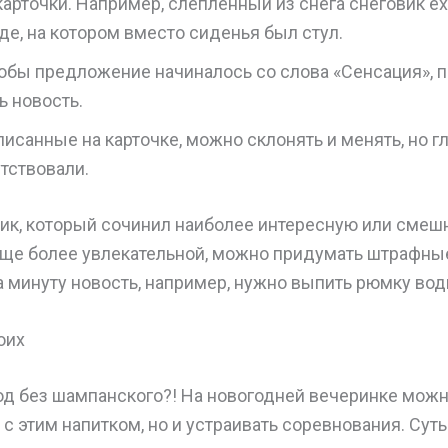
карточки. Например, слепленный из снега снеговик е
е, на котором вместо сиденья был стул.
тобы предложение начиналось со слова «Сенсация», 
ь новость.
писанные на карточке, можно склонять и менять, но г
тствовали.
ик, который сочинил наиболее интересную или смеш
ще более увлекательной, можно придумать штрафные
а минуту новость, например, нужно выпить рюмку вод
оих
од без шампанского?! На новогодней вечеринке можн
с этим напитком, но и устраивать соревнования. Сут