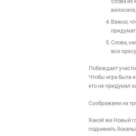
слова из 
велосипед
Важно, ч
придумат
Слова, на
все прису
Побеждает участн
Чтобы игра была е
кто не придумал з
Соображаем на тр
Какой же Новый г
поднимать бокалы 