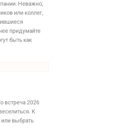
пании. Неважно,
иков или коллег,
вившиеся
анее придумайте
гут быть как
о встреча 2026
веселиться. К
 или выбрать