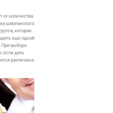
т от количества
лка шампанского.
группа, которая
адить еще одной
. При выборе
, если дать
аются различные