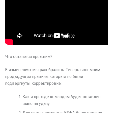
Что останется прежним?
В изменениях мы разобрались. Теперь вспомним
предыдущие правила, которые не были
подвергнуты корректировке:
Как и прежде командам будет оставлен
шанс на удачу.
Для новых команд в УЕФА было решено