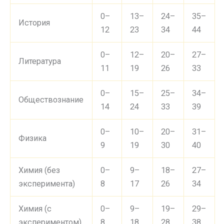
0–
13–
24–
35–
История
12
23
34
44
0–
12–
20–
27–
Литература
11
19
26
33
0–
15–
25–
34–
Обществознание
14
24
33
39
0–
10–
20–
31–
Физика
9
19
30
40
Химия (без
0–
9–
18–
27–
эксперимента)
8
17
26
34
Химия (с
0–
9–
19–
29–
экспериментом)
8
18
28
38