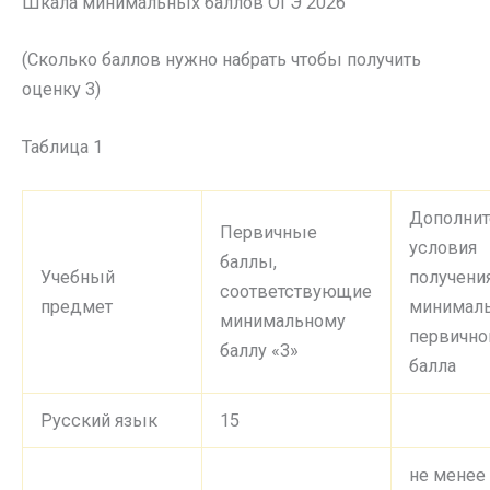
Шкала минимальных баллов ОГЭ 2026
(Сколько баллов нужно набрать чтобы получить
оценку 3)
Таблица 1
Дополни
Первичные
условия
баллы,
Учебный
получени
соответствующие
предмет
минимал
минимальному
первично
баллу «3»
балла
Русский язык
15
не менее