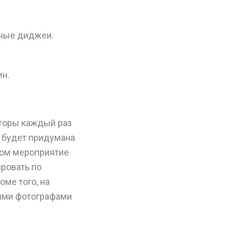
рные диджеи.
ин.
аторы каждый раз
о будет придумана
елом мероприятие
ировать по
оме того, на
шими фотографами