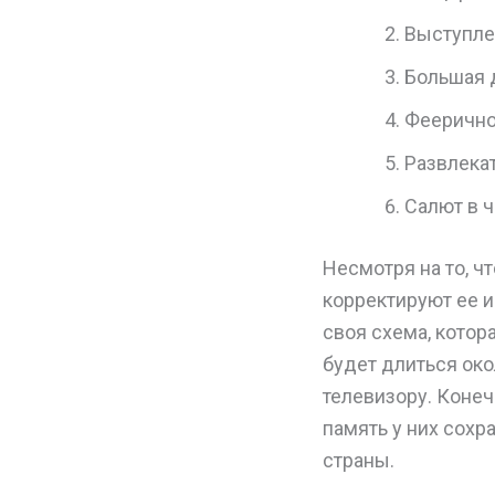
Выступле
Большая 
Феерично
Развлекат
Салют в ч
Несмотря на то, ч
корректируют ее и
своя схема, котор
будет длиться око
телевизору. Конечн
память у них сох
страны.