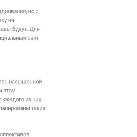
зднования, но и
вку на
ковы будут. Для
ициальный сайт
влен насыщенной
и этом
 каждого из них.
планированы такие
оллективов.