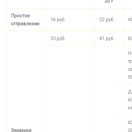
20 г
Простое
16 руб.
22 руб.
4
отправление
33 руб.
41 руб.
6
Н
т
з
5
Д
6
к
6
Заказное
2