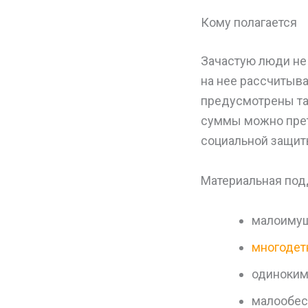
Кому полагается
Зачастую люди не 
на нее рассчитыва
предусмотрены так
суммы можно прет
социальной защит
Материальная под
малоиму
многоде
одиноким
малообес