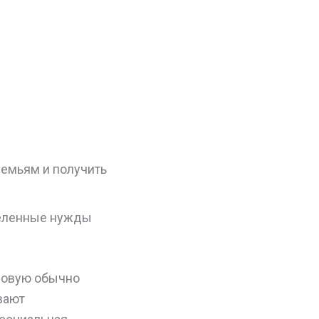
емьям и получить
деленные нужды
зовую обычно
вают