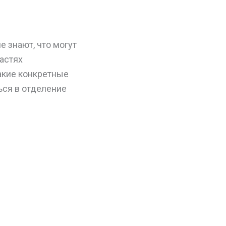
 знают, что могут
астях
акие конкретные
ься в отделение