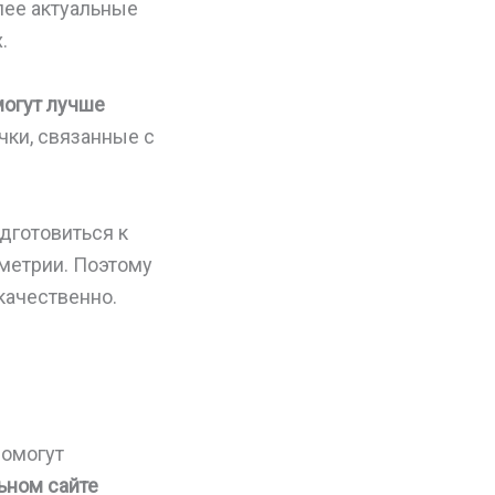
олее актуальные
.
могут лучше
чки, связанные с
дготовиться к
ометрии. Поэтому
качественно.
помогут
ьном сайте