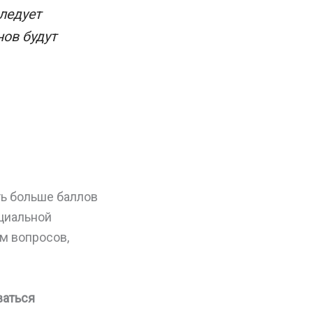
ледует
нов будут
ть больше баллов
циальной
м вопросов,
ваться