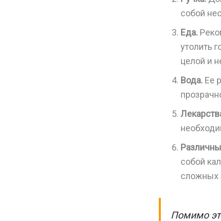
собой нес
Еда.
Реком
утолить г
целой и н
Вода.
Ее р
прозрачн
Лекарств
необходи
Различны
собой ка
сложных 
Помимо эт