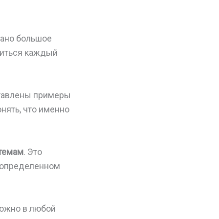
рано большое
миться каждый
ставлены примеры
нять, что именно
 темам
. Это
в определенном
можно в любой