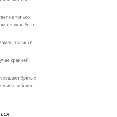
ает не только
адом должна быть
амен, только в
учае крайней
азрешают брать с
шения наиболее
ться