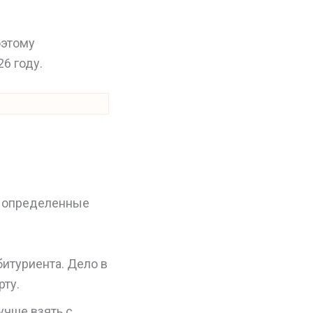
оэтому
6 году.
й определенные
итуриента. Дело в
рту.
учше взять с