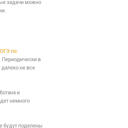
ные задачи можно
ки.
ОГЭ по
ь. Периодически в
 далеко не все
ботана и
удет немного
ые будут поделены