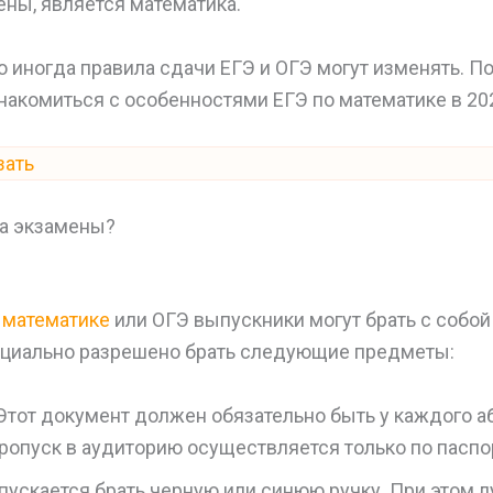
ны, является математика.
то иногда правила сдачи ЕГЭ и ОГЭ могут изменять. П
акомиться с особенностями ЕГЭ по математике в 202
зать
на экзамены?
 математике
или ОГЭ выпускники могут брать с собо
циально разрешено брать следующие предметы:
Этот документ должен обязательно быть у каждого аб
пропуск в аудиторию осуществляется только по паспо
ускается брать черную или синюю ручку. При этом л