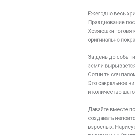
Ежегодно весь хр
Празднование пос
Хозяюшки готовятс
оригинально покра
За день до событ
земли вырываетс
Сотни тысяч палом
Это сакральное чи
и количество шаг
Давайте вместе п
создавать неповт
взрослых. Нарисуе