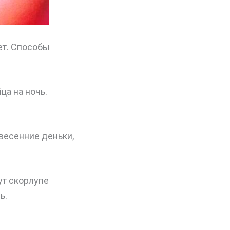
ет. Способы
ца на ночь.
 весенние деньки,
ут скорлупе
ь.