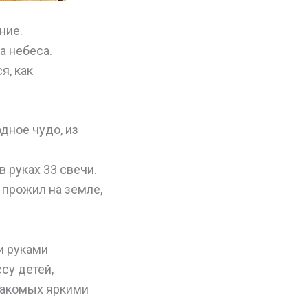
ние.
а небеса.
я, как
дное чудо, из
 руках 33 свечи.
 прожил на земле,
и руками
су детей,
знакомых яркими