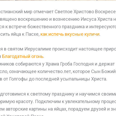
истианский мир отмечает Светлое Христово Воскресе
вящено воскрешению и вознесению Иисуса Христа н
я к встрече божественного праздника и интересуютс
сить яйца к Пасхе,
как испечь вкусные куличи
.
ия в святом Иерусалиме происходит настоящее приро
я
Благодатный огонь
.
ников собираются у Храма Гроба Господня и держат в
сло, означающее количество лет, которое Сын Божий
ов от Голгофы до последней усыпальницы Христа.
одготовимся к светлому празднику и научимся своим
оримую красоту. Подключим к увлекательному процес
м авторские картины на яйцах, порадуем друзей и 