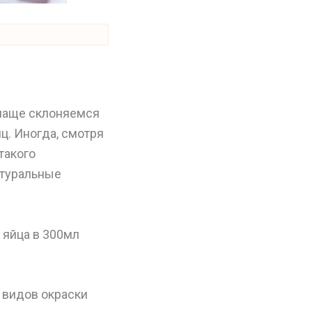
 чаще склоняемся
иц. Иногда, смотря
такого
атуральные
 яйца в 300мл
з видов окраски