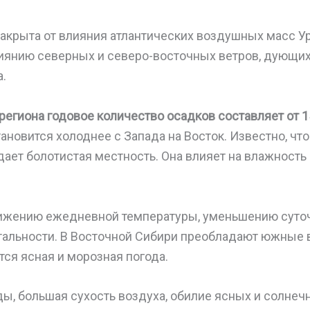
закрыта от влияния атлантических воздушных масс У
иянию северных и северо-восточных ветров, дующих
.
региона годовое количество осадков составляет от 1
ановится холоднее с Запада на Восток. Известно, чт
ает болотистая местность. Она влияет на влажность
нижению ежедневной температуры, уменьшению суто
альности. В Восточной Сибири преобладают южные ве
тся ясная и морозная погода.
ы, большая сухость воздуха, обилие ясных и солнеч