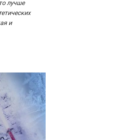
что лучше
тетических
ая и