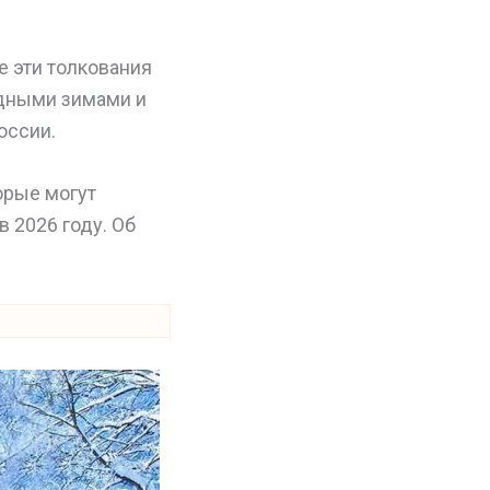
се эти толкования
одными зимами и
оссии.
орые могут
в 2026 году. Об