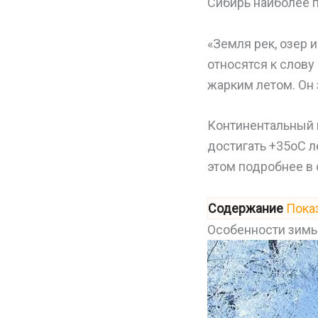
Сибирь наиболее п
«Земля рек, озер и
относятся к слову
жарким летом. Он 
Континентальный 
достигать +35оС л
этом подробнее в 
Содержание
Пока
Особенности зимы