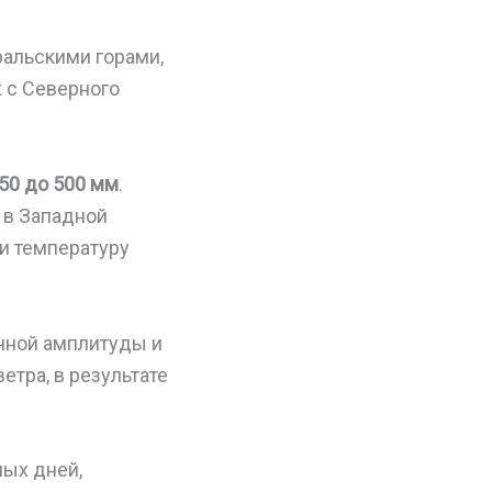
ральскими горами,
 с Северного
50 до 500 мм
.
о в Западной
 и температуру
чной амплитуды и
тра, в результате
ных дней,