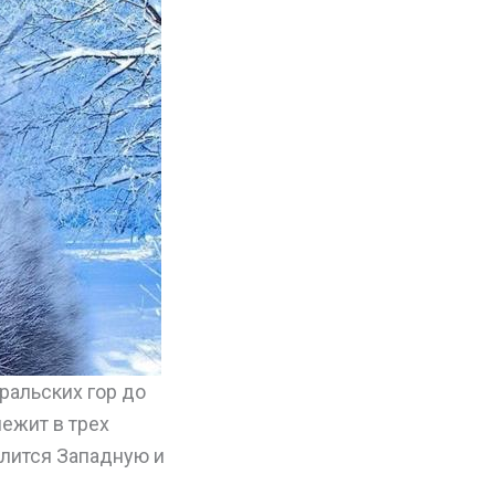
Уральских гор до
лежит в трех
елится Западную и