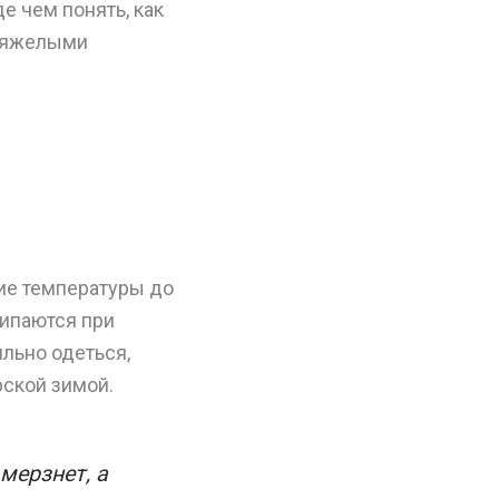
е чем понять, как
 тяжелыми
кие температуры до
липаются при
ильно одеться,
рской зимой.
 мерзнет, а