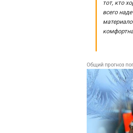
тот, кто х
всего наде
материалов
комфортна
Общий прогноз пог