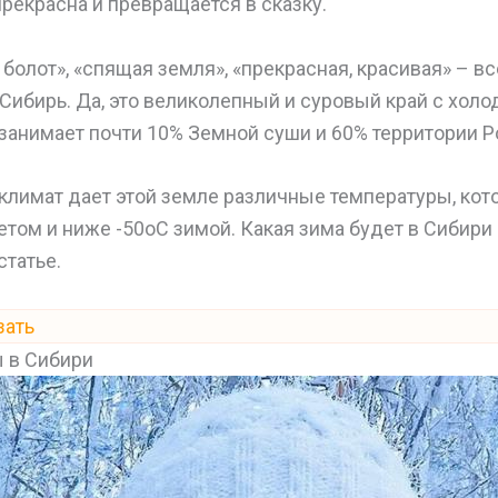
рекрасна и превращается в сказку.
 болот», «спящая земля», «прекрасная, красивая» – в
 Сибирь. Да, это великолепный и суровый край с хол
занимает почти 10% Земной суши и 60% территории Р
климат дает этой земле различные температуры, кот
етом и ниже -50оС зимой. Какая зима будет в Сибири 
статье.
зать
 в Сибири