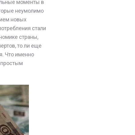
ельные моменты в
оторые неумолимо
нием новых
 потребления стали
ономике страны,
ертов, то ли еще
я. Что именно
ь простым