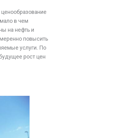
а ценообразование
 мало в чем
ны на нефть и
 умеренно повысить
ляемые услуги. По
будущее рост цен