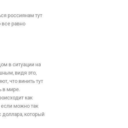
ься россиянам тут
о все равно
ом в ситуации на
шным, видя это,
т, что винить тут
 в мире.
роисходит как
, если можно так
с доллара, который