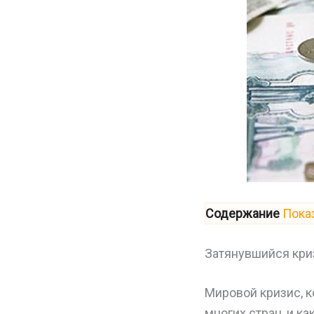
Содержание
Пока
Затянувшийся кри
Мировой кризис, к
многих стран, и ка