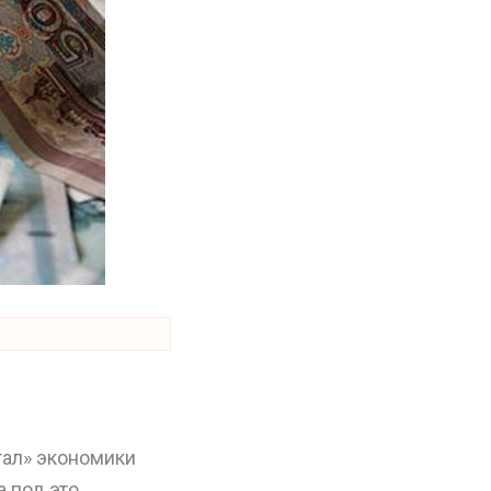
тал» экономики
а под это