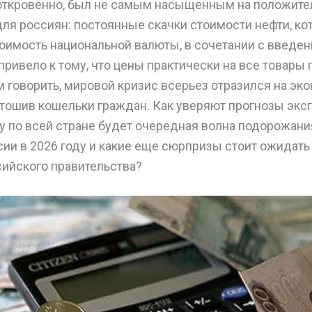
 откровенно, был не самым насыщенным на положит
для россиян: постоянные скачки стоимости нефти, к
тоимость национальной валюты, в сочетании с введе
 привело к тому, что цены практически на все товары
м говорить, мировой кризис всерьез отразился на эк
ошив кошельки граждан. Как уверяют прогнозы эксп
ду по всей стране будет очередная волна подорожани
сии в 2026 году и какие еще сюрпризы стоит ожидат
сийского правительства?