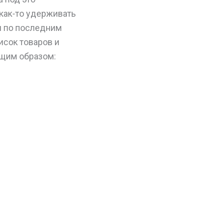
 как-то удерживать
я по последним
исок товаров и
ющим образом: