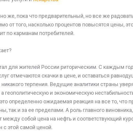
чно же, пока что предварительный, но все же радоват
мо от того, насколько процентов повысятся цены, эт
ит по карманам потребителей.
ает?
тал для жителей России риторическим. С каждым год
слуг отмечаются скачки в цене, и оставаться равноду
 никакого терпения. Ведущие аналитики страны уверяю
 а геополитическую и экономическую нестабильность
то определенно ожидаемая реакция на все то, что п
ны, так и за ее пределами. А роль главного виновника
т между собой цена на нефть и соответствующий кур
 с этой самой ценой.