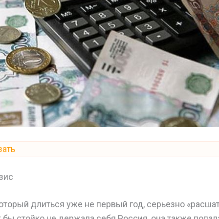
зать
зис
оторый длиться уже не первый год, серьезно «расша
к бы стойко не держала себя Россия, она также попал